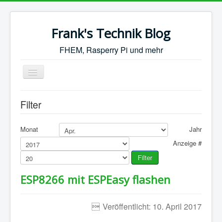
Frank's Technik Blog
FHEM, Rasperry Pi und mehr
Toggle
Navigation
Start
Filter
FHEM
Synology
Monat
Jahr
Anzeige #
Motorrad
Filter
Sonstiges
ESP8266 mit ESPEasy flashen
Veröffentlicht: 10. April 2017