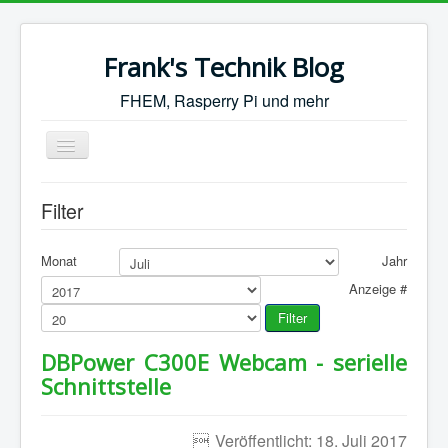
Frank's Technik Blog
FHEM, Rasperry Pi und mehr
Toggle
Navigation
Start
Filter
FHEM
Synology
Monat
Jahr
Anzeige #
Motorrad
Filter
Sonstiges
DBPower C300E Webcam - serielle
Schnittstelle
Veröffentlicht: 18. Juli 2017