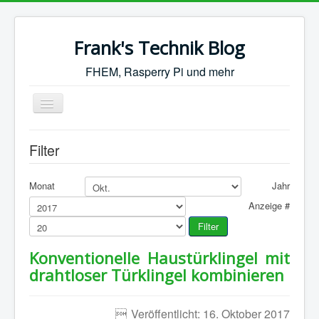
Frank's Technik Blog
FHEM, Rasperry Pi und mehr
Toggle
Navigation
Start
Filter
FHEM
Synology
Monat
Jahr
Anzeige #
Motorrad
Filter
Sonstiges
Konventionelle Haustürklingel mit
drahtloser Türklingel kombinieren
Veröffentlicht: 16. Oktober 2017